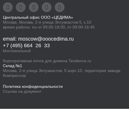





Центральный офис ООО «ЦЕДИМА»
Москва, Москва, 2-я улица Энтузиастов 5, к.10
время работы: пн-чт 09:00-18:00, пт 09:00-16:45
email: moscow@ooocedima.ru
+7 (495) 664 26 33
Многоканальный
Корпоративная
почта для домена
Tendence.ru
Склад №1
Москва, 2-я улица Энтузиастов, 5 корп.10, территория завода
Компрессор
Политика конфиденциальности
Ссылка на документ