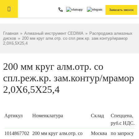

Заказать звонок
Главная
»
Алмазный инструмент CEDIMA
»
Распродажа алмазных
дисков
»
200 мм круг алм.отр. со спл.реж.кр. зам.контур/мрамор
2,0X6,5X25,4
200 мм круг алм.отр. со
спл.реж.кр. зам.контур/мрамор
2,0X6,5X25,4
Артикул
Номенклатура
Склад
Спеццена,
руб.с НДС.
1014867702
200 мм круг алм.отр. со
Москва
по запросу