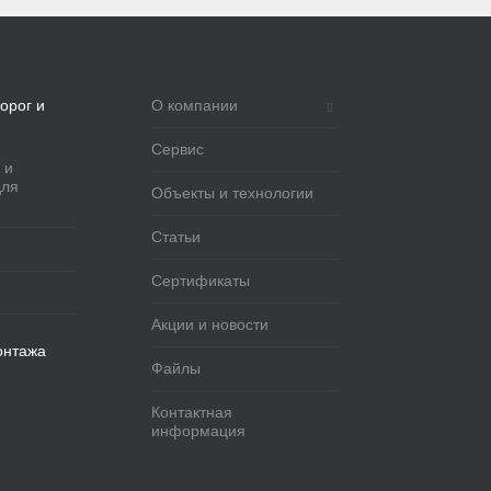
орог и
О компании
Сервис
 и
для
Объекты и технологии
Статьи
Сертификаты
Акции и новости
онтажа
Файлы
Контактная
информация