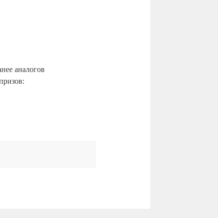
нее аналогов
призов: