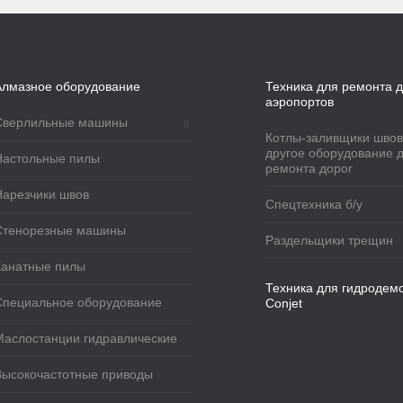
Алмазное оборудование
Техника для ремонта д
аэропортов
Сверлильные машины
Котлы-заливщики швов
другое оборудование 
Настольные пилы
ремонта дорог
Нарезчики швов
Спецтехника б/у
Стенорезные машины
Раздельщики трещин
Канатные пилы
Техника для гидродем
Специальное оборудование
Conjet
Маслостанции гидравлические
Высокочастотные приводы