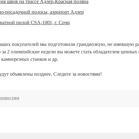
ция швов на трассе Адлер-Красная поляна
но-посадочной полосы, аэропорт Адлер
натной пилой CSA-1001, г. Сочи
наших покупателей мы подготовили грандиозную, не имевшую ра
за 2 олимпийские недели вы можете стать обладателем ценных 
 камнерезных станков и др.
дут объявлены позднее. Следите за новостями!
новостям