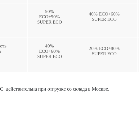
50%
40% ЕСО+60%
ЕСО+50%
SUPER ECO
SUPER ECO
сть
40%
20% ЕСО+80%
а
ЕСО+60%
SUPER ECO
SUPER ECO
С, действительна при отгрузке со склада в Москве.