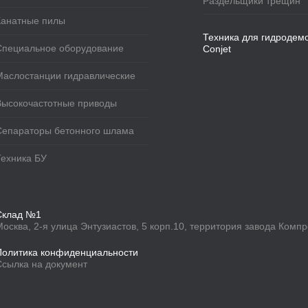
Раздельщики трещин
Канатные пилы
Техника для гидродем
Специальное оборудование
Conjet
Маслостанции гидравлические
Высокочастотные приводы
Сепараторы бетонного шлама
Техника БУ
Склад №1
Москва, 2-я улица Энтузиастов, 5 корп.10, территория завода Комп
Политика конфиденциальности
Ссылка на документ