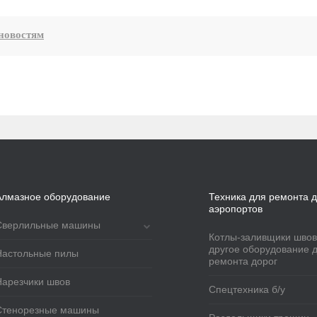
новостям
Алмазное оборудование
Техника для ремонта д
аэропортов
Сверлильные машины
Котлы-заливщики швов
другое оборудование 
Настольные пилы
ремонта дорог
Нарезчики швов
Спецтехника б/у
Стенорезные машины