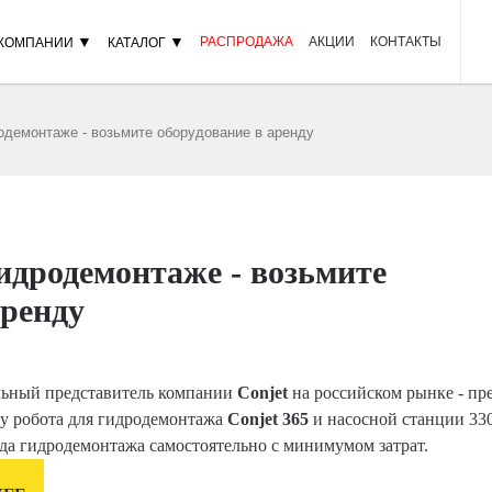
▼
▼
РАСПРОДАЖА
АКЦИИ
КОНТАКТЫ
 КОМПАНИИ
КАТАЛОГ
одемонтаже - возьмите оборудование в аренду
идродемонтаже - возьмите
аренду
ный представитель компании
Conjet
на российском рынке - пр
ду робота для гидродемонтажа
Conjet 365
и насосной станции 330
да гидродемонтажа самостоятельно с минимумом затрат.