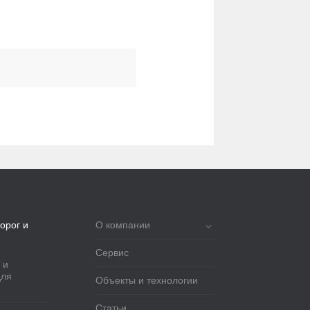
орог и
О компании
Сервис
 и
для
Объекты и технологии
Статьи