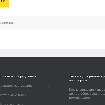
УГЕ
новостям
Алмазное оборудование
Техника для ремонта д
аэропортов
Сверлильные машины
Котлы-заливщики швов
другое оборудование 
Настольные пилы
ремонта дорог
Нарезчики швов