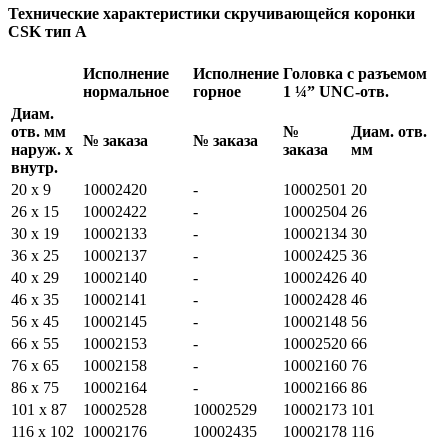
Технические характеристики скручивающейся коронки
CSK тип A
Исполнение
Исполнение
Головка с разъемом
нормальное
горное
1 ¼” UNC-отв.
Диам.
отв. мм
№
Диам. отв.
№ заказа
№ заказа
наруж. х
заказа
мм
внутр.
20 х 9
10002420
-
10002501
20
26 х 15
10002422
-
10002504
26
30 х 19
10002133
-
10002134
30
36 х 25
10002137
-
10002425
36
40 х 29
10002140
-
10002426
40
46 х 35
10002141
-
10002428
46
56 х 45
10002145
-
10002148
56
66 х 55
10002153
-
10002520
66
76 х 65
10002158
-
10002160
76
86 х 75
10002164
-
10002166
86
101 х 87
10002528
10002529
10002173
101
116 х 102
10002176
10002435
10002178
116