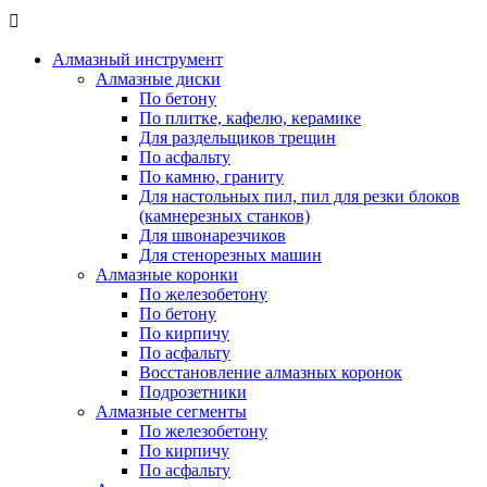

Алмазный инструмент
Алмазные диски
По бетону
По плитке, кафелю, керамике
Для раздельщиков трещин
По асфальту
По камню, граниту
Для настольных пил, пил для резки блоков
(камнерезных станков)
Для швонарезчиков
Для стенорезных машин
Алмазные коронки
По железобетону
По бетону
По кирпичу
По асфальту
Восстановление алмазных коронок
Подрозетники
Алмазные сегменты
По железобетону
По кирпичу
По асфальту