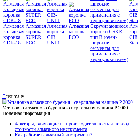
Алмазная
Алмазная
Алмазная
Алмазная
Скручивающиеся
Алм
кольцевая
коронка
коронка
коронка
коронки CSKR
кор
коронка
SUPER
CIB-
ECO
тип B (очень
CIB
CDK-18
ECO
UNI.1
широкие
Stan
сегменты для
применения с
керноуловителем)

cedima tv
Установка алмазного бурения - сверлильная машина P 2000
Полезная информация
Факторы, влияющие на производительность и период
стойкости алмазного инструмента
Как работает алмазный инструмент?