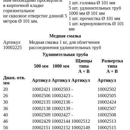
Вам необходимо просверлить
1 шт. головка Ø 101 мм
в кирпичной кладке
5 шт. удлинительных труб
горизонтальное
1000 мм Ø 101 мм
не сквозное отверстие длиной 5
1 шт. прочистка Ø 101 мм
метров Ø 101 мм.
1 шт. керноуловитель Ø 101
мм
Медная смазка
Артикул
Медная смазка 1 кг, для облегчения
10002225
рассоединения удлинительных труб
Удлинительная труба
Щипцы
Развертка
500 мм
1000 мм
типа
типа
A + B
A + B
Диам. отв.
Артикул
Артикул
Артикул
Артикул
мм
20
10002421
10002503
-
10002502
26
10002506
10002423
-
10002505
30
10002135
10002136
-
10002424
36
10002138
10002139
-
10002507
40
10002509
10002427
-
10002508
46
10002429
10002144
10002512
10002513
56
10002151
10002152
10002149
10002515