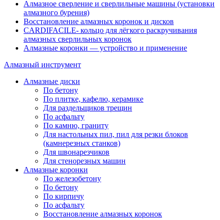
Алмазное сверление и сверлильные машины (установки
алмазного бурения)
Восстановление алмазных коронок и дисков
CARDIFACILE- кольцо для лёгкого раскручивания
алмазных сверлильных коронок
Алмазные коронки — устройство и применение
Алмазный инструмент
Алмазные диски
По бетону
По плитке, кафелю, керамике
Для раздельщиков трещин
По асфальту
По камню, граниту
Для настольных пил, пил для резки блоков
(камнерезных станков)
Для швонарезчиков
Для стенорезных машин
Алмазные коронки
По железобетону
По бетону
По кирпичу
По асфальту
Восстановление алмазных коронок