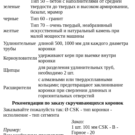
Тип 50 – бетон с наполнителями от средней
зеленые
твердости до твердых и высоком армировании,
базальт, мрамор
черные
Тип 60 - гранит
Тип 70 – очень твердый, неабразивный
желтые
искусственный и натуральный камень при
малой мощности машины
Удлинительные
длиной 500, 1000 мм для каждого диаметра
трубы
коронки
удерживают керн при выемке внутри
Керноуловители
коронки
для разделения удлинительных труб,
Щипцы
необходимо 2 шт.
с алмазными или твердосплавными
кольцами; предотвращают заклинивание
Расширители
коронки при сверлении длинных и
горизонтальных отверстий
Рекомендации по заказу скручивающихся коронок
Заказывайте пожалуйста так: Ø CSK - тип коронки -
исполнение - тип сегмента
Заказ:
1 шт. 101 мм CSK - B -
Пример:
Горное - 20