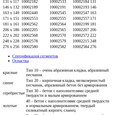
131 х 117
10002182
10002533
10002184
131
146 х 132
10002189
10002191
10002193
146
163 х 149
10002440
10002545
10002547
163
171 х 151
10002553
10002555
10002557
171
181 х 161
10002562
10002564
10002199
181
206 х 186
10002205
10002565
10002207
206
222 х 202
10002568
10002570
10002572
222
248 х 228
10002578
10002579
10002215
248
276 х 256
10002580
10002582
10002584
276
Спецификация сегментов
Оснастка
Тип 10 – очень абразивная кладка, абразивный
красные
песчаник
Тип 20 – кирпичная кладка, мелкозернистый
синие
песчаник, абразивный бетон без армирования
Тип 30 – бетон с наполнителями средней
серебристые
твердости и малым армированием
40 – бетон с наполнителями средней твердости
золотые
и нормальным армированием, твердый
силикатный кирпич, сланец